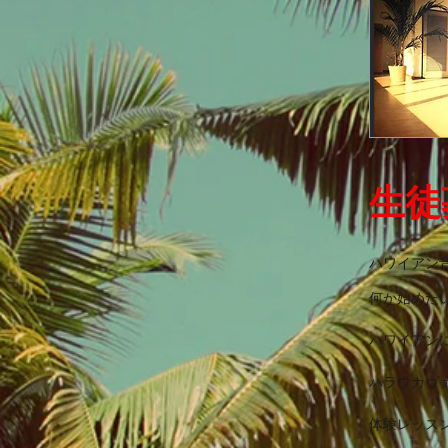
生徒
ハワイアン
何か始めた
ハワイアン
ハラウカヴ
体験レッス