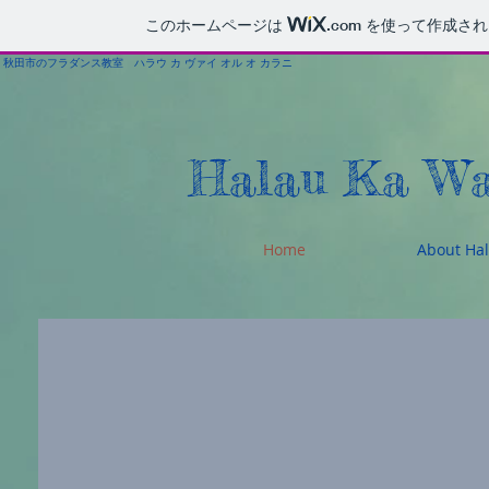
このホームページは
.com
を使って作成され
秋田市のフラダンス教室 ハラウ カ ヴァイ オル オ カラニ
Halau Ka Wa
Home
About Ha